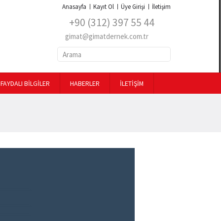
Anasayfa
Kayıt Ol
Üye Girişi
İletişim
+90 (312) 397 55 44
gimat@gimatdernek.com.tr
FAYDALI BİLGİLER
HABERLER
İLETİŞİM