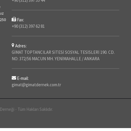
+90 (312) 397 55 44
e
sız
 250
Fax:
+90 (312) 397 62 81
Adres:
GİMAT TOPTANCILAR SİTESİ SOSYAL TESİSLERİ 190. CD.
NO: 372/56 MACUN MH. YENİMAHALLE / ANKARA
E-mail:
gimat@gimatdernek.com.tr
Derneği - Tüm Hakları Saklıdır.