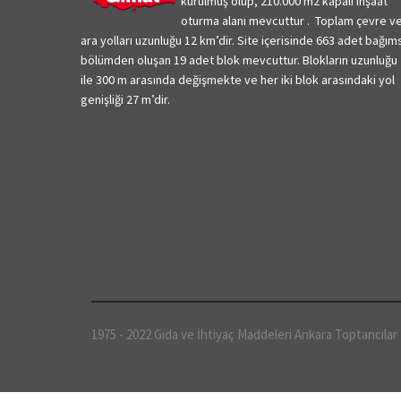
kurulmuş olup, 210.000 m2 kapalı inşaat
oturma alanı mevcuttur . Toplam çevre v
ara yolları uzunluğu 12 km’dir.
Site içerisinde 663 adet bağım
bölümden oluşan 19 adet blok mevcuttur. Blokların uzunluğu
ile 300 m arasında değişmekte ve her iki blok arasındaki yol
genişliği 27 m’dir.
1975 - 2022 Gıda ve İhtiyaç Maddeleri Ankara Toptancılar 