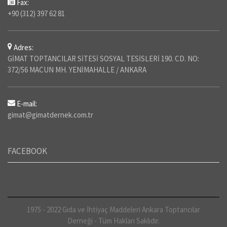
Fax:
+90 (312) 397 62 81
Adres:
GİMAT TOPTANCILAR SİTESİ SOSYAL TESİSLERİ 190. CD. NO:
372/56 MACUN MH. YENİMAHALLE / ANKARA
E-mail:
gimat@gimatdernek.com.tr
FACEBOOK
1975 - 2022 Gıda ve İhtiyaç Maddeleri Ankara Toptancılar
Derneği - Tüm Hakları Saklıdır.