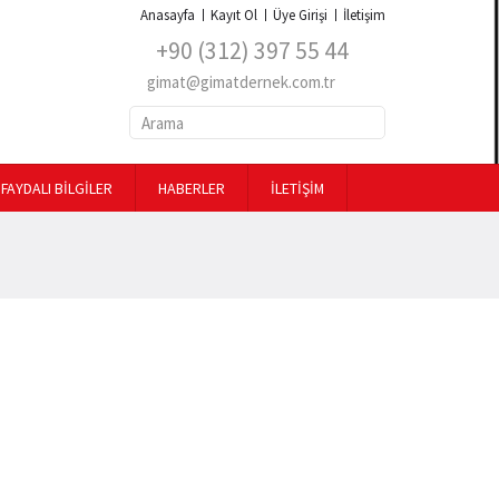
Anasayfa
Kayıt Ol
Üye Girişi
İletişim
+90 (312) 397 55 44
gimat@gimatdernek.com.tr
FAYDALI BİLGİLER
HABERLER
İLETİŞİM