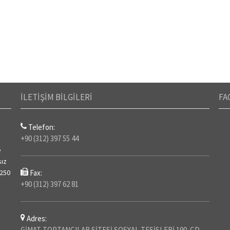
İLETİŞİM BİLGİLERİ
FA
Telefon:
+90 (312) 397 55 44
e
sız
 250
Fax:
+90 (312) 397 62 81
Adres:
GİMAT TOPTANCILAR SİTESİ SOSYAL TESİSLERİ 190. CD.