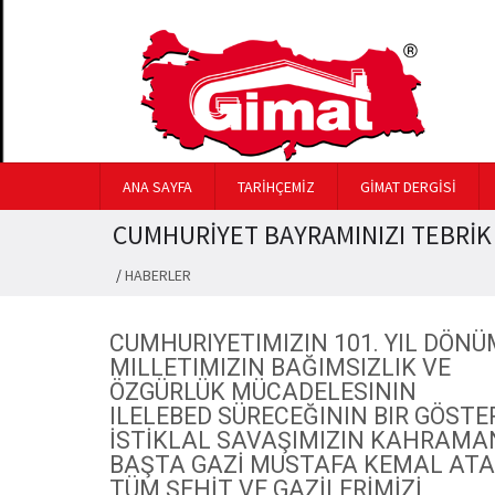
ANA SAYFA
TARİHÇEMİZ
GİMAT DERGİSİ
CUMHURİYET BAYRAMINIZI TEBRİK
/
HABERLER
CUMHURIYETIMIZIN 101. YIL DÖNÜ
MILLETIMIZIN BAĞIMSIZLIK VE
ÖZGÜRLÜK MÜCADELESININ
ILELEBED SÜRECEĞININ BIR GÖSTER
İSTİKLAL SAVAŞIMIZIN KAHRAMA
BAŞTA GAZİ MUSTAFA KEMAL ATA
TÜM ŞEHİT VE GAZİLERİMİZİ