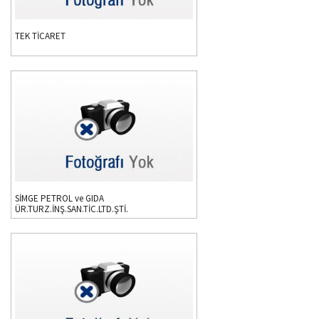
TEK TİCARET
SİMGE PETROL ve GIDA
ÜR.TURZ.İNŞ.SAN.TİC.LTD.ŞTİ.