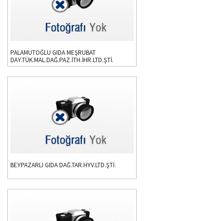
PALAMUTOĞLU GIDA MEŞRUBAT
DAY.TÜK.MAL.DAĞ.PAZ.İTH.İHR.LTD.ŞTİ.
BEYPAZARLI GIDA DAĞ.TAR.HYV.LTD.ŞTİ.