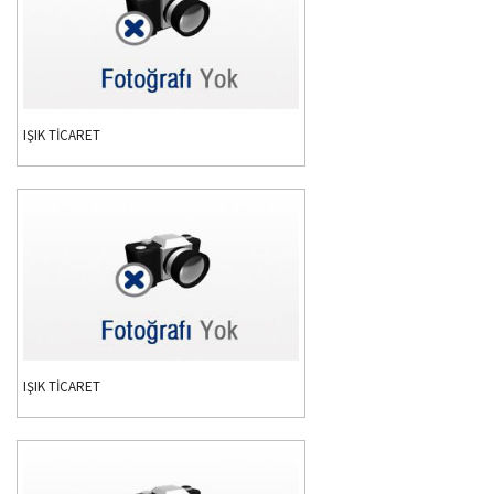
IŞIK TİCARET
IŞIK TİCARET