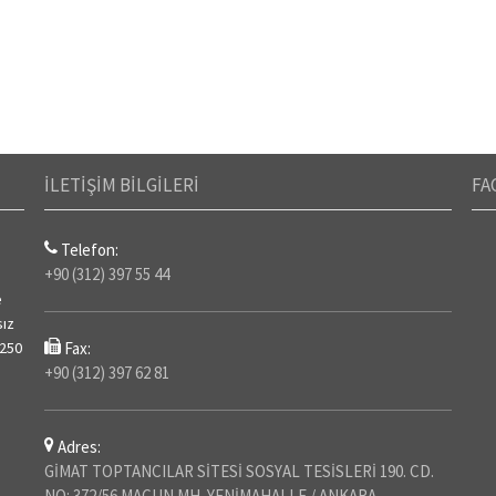
İLETİŞİM BİLGİLERİ
FA
Telefon:
+90 (312) 397 55 44
e
sız
 250
Fax:
+90 (312) 397 62 81
Adres:
GİMAT TOPTANCILAR SİTESİ SOSYAL TESİSLERİ 190. CD.
NO: 372/56 MACUN MH. YENİMAHALLE / ANKARA