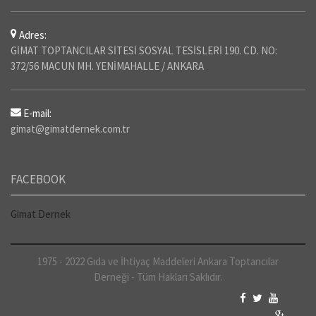
Adres:
GİMAT TOPTANCILAR SİTESİ SOSYAL TESİSLERİ 190. CD. NO:
372/56 MACUN MH. YENİMAHALLE / ANKARA
E-mail:
gimat@gimatdernek.com.tr
FACEBOOK
Gimat Dernek
1975 - 2022 Gıda ve İhtiyaç Maddeleri Ankara Toptancılar
Derneği - Tüm Hakları Saklıdır.