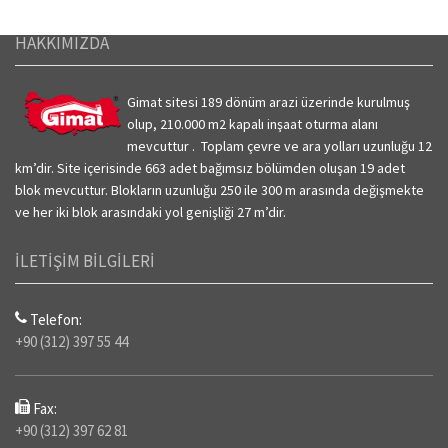
HAKKIMIZDA
Gimat sitesi 189 dönüm arazi üzerinde kurulmuş
olup, 210.000 m2 kapalı inşaat oturma alanı
mevcuttur . Toplam çevre ve ara yolları uzunluğu 12
km’dir.
Site içerisinde 663 adet bağımsız bölümden oluşan 19 adet
blok mevcuttur. Blokların uzunluğu 250 ile 300 m arasında değişmekte
ve her iki blok arasındaki yol genişliği 27 m’dir.
İLETİŞİM BİLGİLERİ
Telefon:
+90 (312) 397 55 44
Fax:
+90 (312) 397 62 81