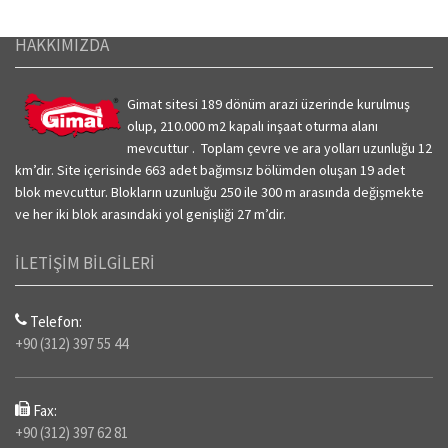
HAKKIMIZDA
Gimat sitesi 189 dönüm arazi üzerinde kurulmuş
olup, 210.000 m2 kapalı inşaat oturma alanı
mevcuttur . Toplam çevre ve ara yolları uzunluğu 12
km’dir.
Site içerisinde 663 adet bağımsız bölümden oluşan 19 adet
blok mevcuttur. Blokların uzunluğu 250 ile 300 m arasında değişmekte
ve her iki blok arasındaki yol genişliği 27 m’dir.
İLETİŞİM BİLGİLERİ
Telefon:
+90 (312) 397 55 44
Fax:
+90 (312) 397 62 81