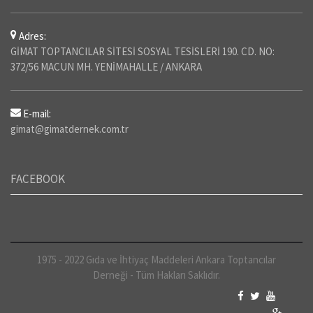
Adres:
GİMAT TOPTANCILAR SİTESİ SOSYAL TESİSLERİ 190. CD. NO:
372/56 MACUN MH. YENİMAHALLE / ANKARA
E-mail:
gimat@gimatdernek.com.tr
FACEBOOK
1975 - 2022 Gıda ve İhtiyaç Maddeleri Ankara Toptancılar
Derneği - Tüm Hakları Saklıdır.