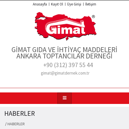
Anasayfa
Kayıt Ol
Üye Girişi
İletişim
GİMAT GIDA VE İHTİYAÇ MADDELERİ
ANKARA TOPTANCILAR DERNEĞİ
+90 (312) 397 55 44
gimat@gimatdernek.com.tr
HABERLER
/
HABERLER