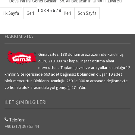
Deva Partisi Genel Başkanı Sn. Ali Babacan'ın GİMAT'ı Ziyareti
1
2
3
4
5
6
7
8
HAKKIMIZDA
Gimat sitesi 189 dönüm arazi üzerinde kurulmuş
olup, 210.000 m2 kapalı inşaat oturma alanı
mevcuttur . Toplam çevre ve ara yolları uzunluğu 12
km’dir.
Site içerisinde 663 adet bağımsız bölümden oluşan 19 adet
blok mevcuttur. Blokların uzunluğu 250 ile 300 m arasında değişmekte
ve her iki blok arasındaki yol genişliği 27 m’dir.
İLETİŞİM BİLGİLERİ
Telefon:
+90 (312) 397 55 44