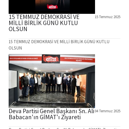
15 TEMMUZ DEMOKRASİ VE
15 Temmuz 2025
MİLLİ BİRLİK GÜNÜ KUTLU
OLSUN
15 TEMMUZ DEMOKRASİ VE MİLLİ BİRLİK GÜNÜ KUTLU
OLSUN
Deva Partisi Genel Başkanı Sn. Ali
04 Temmuz 2025
Babacan'ın GİMAT'ı Ziyareti