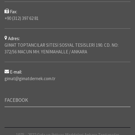
Fax:
+90 (312) 397 62 81
Adres:
GİMAT TOPTANCILAR SİTESİ SOSYAL TESİSLERİ 190. CD. NO:
372/56 MACUN MH. YENİMAHALLE / ANKARA
E-mail:
gimat@gimatdernek.com.tr
FACEBOOK
1975 - 2022 Gıda ve İhtiyaç Maddeleri Ankara Toptancılar